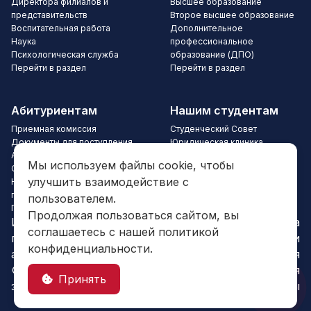
Директора филиалов и
Высшее образование
представительств
Второе высшее образование
Воспитательная работа
Дополнительное
Наука
профессиональное
Психологическая служба
образование (ДПО)
Перейти в раздел
Перейти в раздел
Абитуриентам
Нашим студентам
Приемная комиссия
Студенческий Совет
Документы для поступления
Юридическая клиника
Абитуриенту (Прием 2024)
Нашим студентам
Мы используем файлы cookie, чтобы
Стоимость обучения
Личный кабинет
улучшить взаимодействие с
Новые направления
Портфолио студента
подготовки и профили
Успеваемость
пользователем.
Перейти в раздел
Перейти в раздел
Продолжая пользоваться сайтом, вы
Институт
Политика
соглашаетесь с нашей политикой
государственного
конфиденциальности
конфиденциальности.
администрирования
Условия
© 2024 Все права
использования
Принять
защищены
Контакты