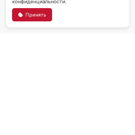
конфиденциальности.
Принять
Информация об
образовательном
учреждении
Контакты
Приемная комиссия
+7 (499) 131-99-79
Часы работы
+7 (499) 131-91-88
Пн-Чт.: 08:00-18:00
Пт.: 08:00-17:00